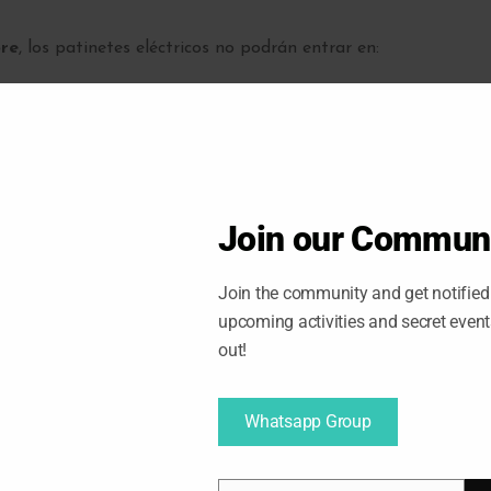
bre
, los patinetes eléctricos no podrán entrar en:
portes de Madrid (EMT)
nicipios
Moncloa, Príncipe Pío, Plaza Elíptica y Avenida de
Join our Commun
Join the community and get notified 
zar el transporte público, te aconsejamos tomar nota de
upcoming activities and secret even
out!
LOG
Whatsapp Group