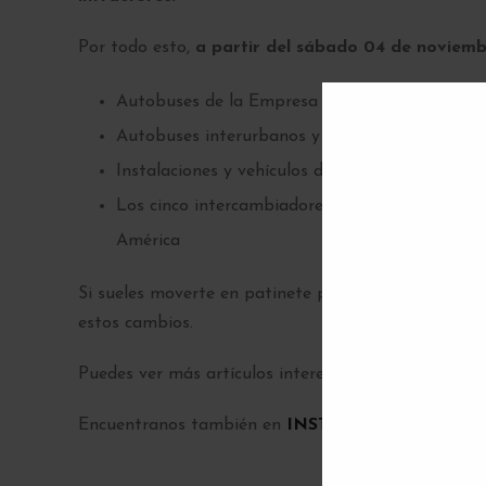
Por todo esto,
a partir del sábado 04 de noviem
Autobuses de la Empresa Municipal de Trans
Autobuses interurbanos y urbanos en otros mu
Instalaciones y vehículos de Metro de Madrid
Los cinco intercambiadores: Plaza de Castilla, 
América
Si sueles moverte en patinete por la ciudad y utili
estos cambios.
Puedes ver más artículos interesantes en nuestro
B
Encuentranos también en
INSTAGRAM