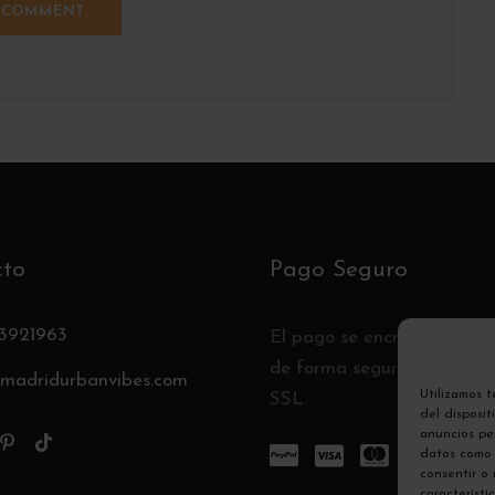
cto
Pago Seguro
3921963
El pago se encripta y se t
de forma segura con un pr
madridurbanvibes.com
Utilizamos 
SSL.
del disposi
anuncios per
datos como 
consentir o
característi