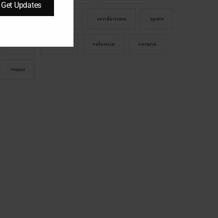
Get Updates
salud
san isidro
senderismo
spain
travel
turismo
valencia
verano
viajar