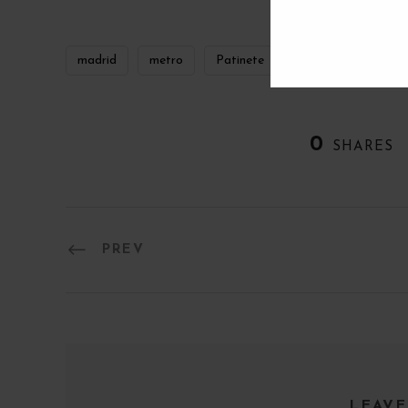
madrid
metro
Patinete
0
SHARES
PREV
LEAVE