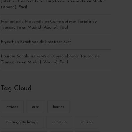
Jakub
en
Como obtener Tarjeta de Transporte en Madrid
(Abono). Fácil
Mariantonia Macareño
en
Como obtener Tarjeta de
Transporte en Madrid (Abono). Fácil
Flysurf
en
Beneficios de Practicar Surf
Lourdes Sanabria Fretez
en
Como obtener Tarjeta de
Transporte en Madrid (Abono). Fácil
Tag Cloud
amigos
arte
barrios
buitrago de lozoya
chinchon
chueca