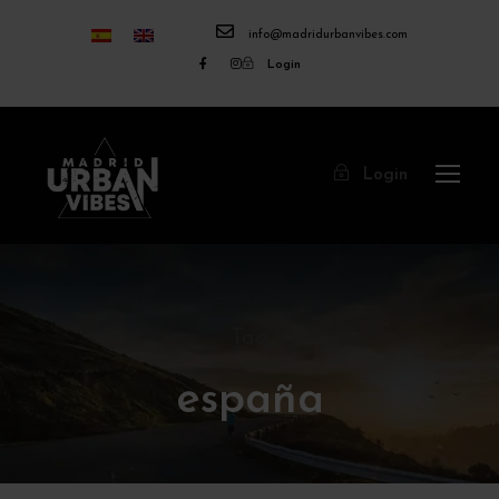
info@madridurbanvibes.com
Login
Login
Tag
españa