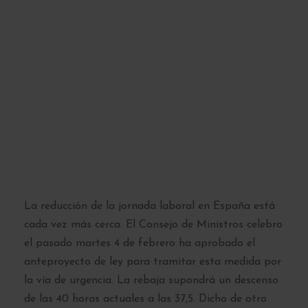
Llega a Madrid la
jornada laboral de
37,5 horas
semanales: ¿cuándo
se aplica y a quién
afecta?
La reducción de la jornada laboral en España está
cada vez más cerca. El Consejo de Ministros celebro
el pasado martes 4 de febrero ha aprobado el
anteproyecto de ley para tramitar esta medida por
la vía de urgencia. La rebaja supondrá un descenso
de las 40 horas actuales a las 37,5. Dicho de otro