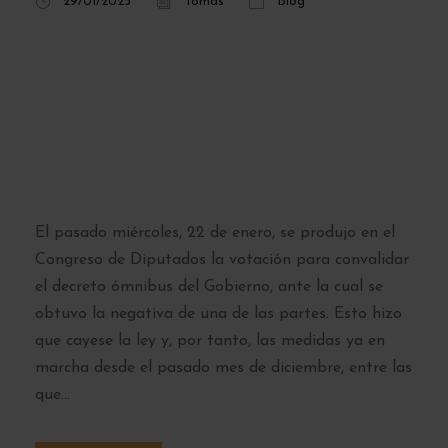
29/01/2025
Tomas
Blog
Precios definitivos
para el abono
transporte de
Madrid este 2025
El pasado miércoles, 22 de enero, se produjo en el
Congreso de Diputados la votación para convalidar
el decreto ómnibus del Gobierno, ante la cual se
obtuvo la negativa de una de las partes. Esto hizo
que cayese la ley y, por tanto, las medidas ya en
marcha desde el pasado mes de diciembre, entre las
que...