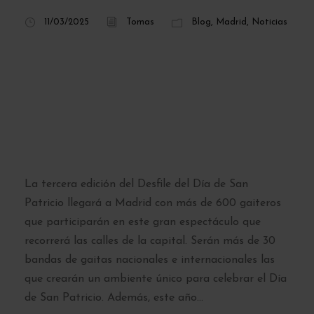
11/03/2025
Tomas
Blog
,
Madrid
,
Noticias
Desfile de San
Patricio en Madrid
2025: fecha, hora y
recorrido
La tercera edición del Desfile del Día de San
Patricio llegará a Madrid con más de 600 gaiteros
que participarán en este gran espectáculo que
recorrerá las calles de la capital. Serán más de 30
bandas de gaitas nacionales e internacionales las
que crearán un ambiente único para celebrar el Día
de San Patricio. Además, este año...