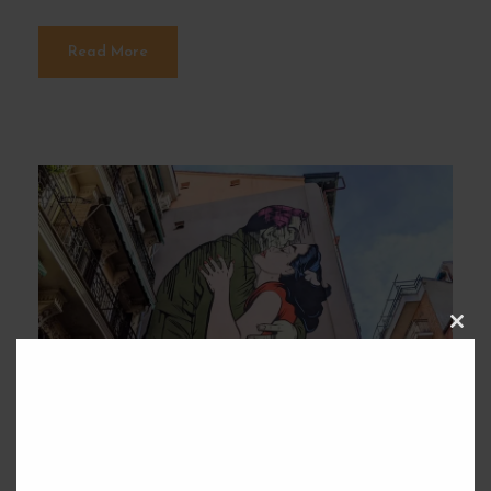
Read More
C
L
O
S
E
T
H
I
S
M
O
D