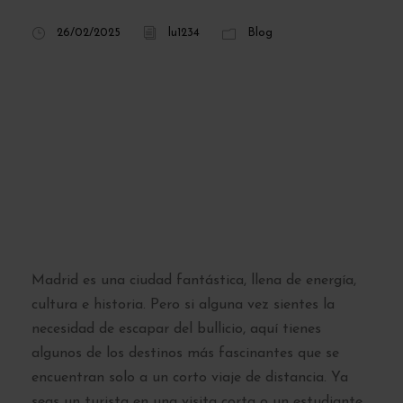
26/02/2025
lu1234
Blog
Las 5 Mejores
Excursiones de un
Día desde Madrid –
Explora Más Allá
de la Capital
Madrid es una ciudad fantástica, llena de energía,
cultura e historia. Pero si alguna vez sientes la
necesidad de escapar del bullicio, aquí tienes
algunos de los destinos más fascinantes que se
encuentran solo a un corto viaje de distancia. Ya
seas un turista en una visita corta o un estudiante