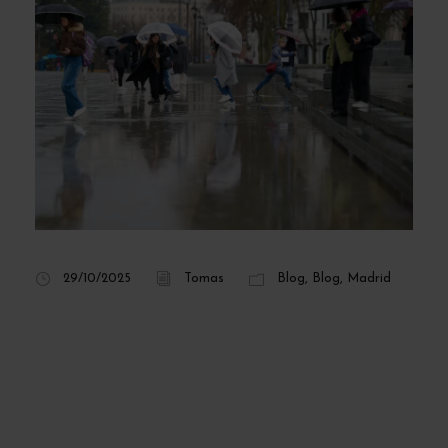
29/10/2025
Tomas
Blog
,
Blog
,
Madrid
Llega a Madrid una
ola de frío con
mínimas de hasta 2