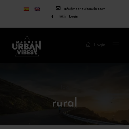
info@madridurbanvibes.com
Login
Login
Tag
rural