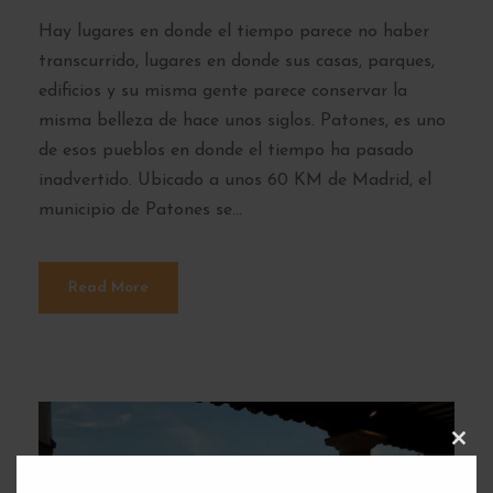
Hay lugares en donde el tiempo parece no haber
transcurrido, lugares en donde sus casas, parques,
edificios y su misma gente parece conservar la
misma belleza de hace unos siglos. Patones, es uno
de esos pueblos en donde el tiempo ha pasado
inadvertido. Ubicado a unos 60 KM de Madrid, el
municipio de Patones se...
Read More
C
L
O