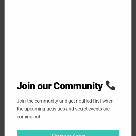
S
E
T
H
I
S
M
O
D
U
L
E
20/08/2020
Admin1 Orozco Torres
Join our Community
Blog
,
Escapada
,
Lugares emblemáticos
,
Madrid
,
Naturaleza
,
Senderismo
Chinchón, uno de
Join the community and get notified first when
the upcoming activities and secret events are
los pueblos más
coming out!
bonitos de Madrid