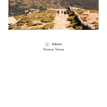
Admin1
Orozco Torres
Benef
icios
de
Hacer
Sende