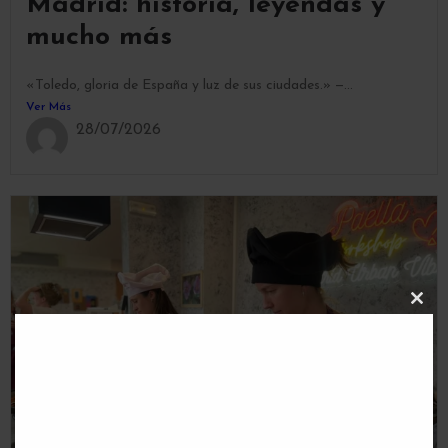
Madrid: historia, leyendas y
mucho más
«Toledo, gloria de España y luz de sus ciudades.» —...
Ver Más
28/07/2026
C
L
O
S
E
T
H
I
S
M
O