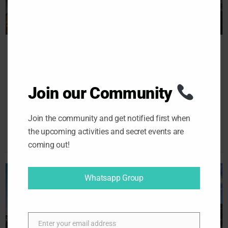
D
U
L
E
Taller de paella y sangría en
Madrid: cocina como un
madrileño
Join our Community
Si le preguntas a diez turistas que visitan Madrid qué...
Join the community and get notified first when
Ver Más
27/07/2026
the upcoming activities and secret events are
coming out!
Whatsapp Group
Enter your email address