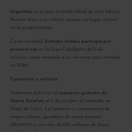
Argentina
es el país invitado oficial de esta edición.
Buenos Aires y su cultura ocupan un lugar central
en la programación.
Como novedad,
Estados Unidos participa por
primera vez
en la Gran Cabalgata del 5 de
octubre, como antesala a su rol como país invitado
en 2026.
Conciertos y artistas
Podremos disfrutar el
concierto gratuito de
Gloria Estefan
, el 5 de octubre al mediodía en
Plaza de Colón. La cantante y compositora de
origen cubano, ganadora de nueve premios
GRAMMY y con más de 100 millones de discos