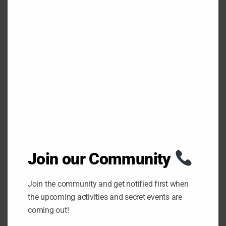
semanas, con alcance internacional.
L
O
S
E
Puedes ver más artículos interesantes en
T
H
nuestro
BLOG
I
S
M
Encuentranos también en
INSTAGRAM
O
D
U
L
E
cultura
españa
fiestas
madrid
Plane
s
Join our Community
Join the community and get notified first when
0
SHARES
the upcoming activities and secret events are
coming out!