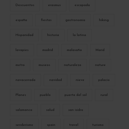
Descuentos
erasmus
escapada
españa
fiestas
gastronomia
hiking
Hispanidad
historia
la latina
lavapies
madrid
malasaña
Marid
metro
museos
naturaleza
nature
navacerrada
navidad
nieve
palacio
Planes
pueblo
puerta del sol
rural
salamanca
salud
san isidro
senderismo
spain
travel
turismo