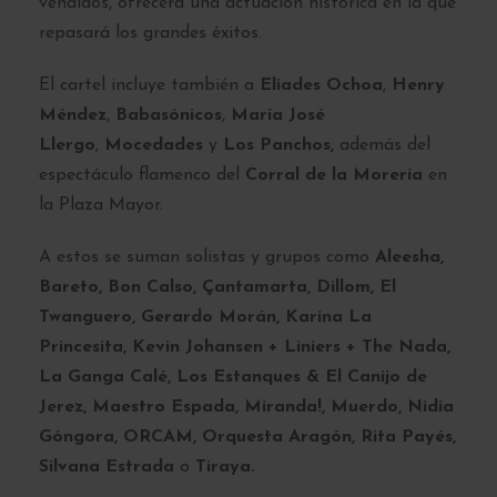
vendidos, ofrecerá una actuación histórica en la que
repasará los grandes éxitos.
El cartel incluye también a
Eliades Ochoa
,
Henry
Méndez
,
Babasónicos
,
María José
Llergo
,
Mocedades
y
Los Panchos,
además del
espectáculo flamenco del
Corral de la Morería
en
la Plaza Mayor.
A estos se suman solistas y grupos como
Aleesha,
Bareto, Bon Calso, Çantamarta, Dillom, El
Twanguero, Gerardo Morán, Karina La
Princesita, Kevin Johansen + Liniers + The Nada,
La Ganga Calé, Los Estanques & El Canijo de
Jerez, Maestro Espada, Miranda!, Muerdo, Nidia
Góngora, ORCAM, Orquesta Aragón, Rita Payés,
Silvana Estrada
o
Tiraya.