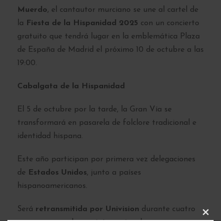
Muerdo
, el cantautor murciano se une al cartel de
la
Fiesta de la Hispanidad 2025
con un concierto
gratuito que tendrá lugar en la emblemática Plaza
de España de Madrid el próximo 10 de octubre a las
19:00.
Cabalgata de la Hispanidad
El 5 de octubre por la tarde, la Gran Vía se
transformará en pasarela de folclore tradicional e
identidad hispana.
Este año participan por primera vez delegaciones
de
Estados Unidos
, junto a países
hispanoamericanos.
Será
retransmitida por Univision
durante cuatro
C