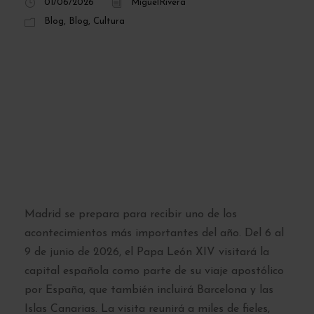
01/06/2026
MiguelRivera
Blog
,
Blog
,
Cultura
La visita del Papa
León XIV a Madrid
2026: fechas,
agenda y cómo
participar
Madrid se prepara para recibir uno de los
acontecimientos más importantes del año. Del 6 al
9 de junio de 2026, el Papa León XIV visitará la
capital española como parte de su viaje apostólico
por España, que también incluirá Barcelona y las
Islas Canarias. La visita reunirá a miles de fieles,