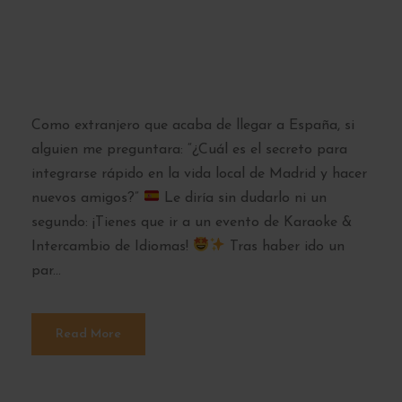
perfecta para
socializar
Como extranjero que acaba de llegar a España, si
alguien me preguntara: “¿Cuál es el secreto para
integrarse rápido en la vida local de Madrid y hacer
nuevos amigos?”
Le diría sin dudarlo ni un
segundo: ¡Tienes que ir a un evento de Karaoke &
Intercambio de Idiomas!
Tras haber ido un
par...
Read More