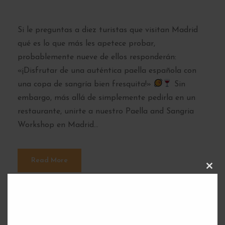
madrileño
Si le preguntas a diez turistas que visitan Madrid
qué es lo que más les apetece probar,
probablemente nueve de ellos responderán:
«¡Disfrutar de una auténtica paella española con
una copa de sangría bien fresquita!»
Sin
embargo, más allá de simplemente pedirla en un
restaurante, unirte a nuestro Paella and Sangria
Workshop en Madrid...
Read More
C
L
O
S
E
T
H
I
S