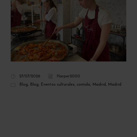
27/07/2026
Harper2000
Blog
,
Blog
,
Eventos culturales
,
comida
,
Madrid
,
Madrid
Taller de paella y
sangría en Madrid:
cocina como un