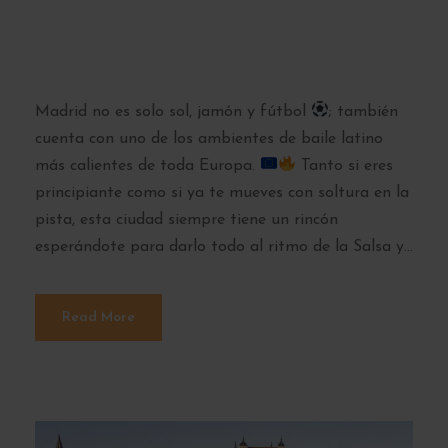
dónde aprender y
bailar cada semana
Madrid no es solo sol, jamón y fútbol
; también
cuenta con uno de los ambientes de baile latino
más calientes de toda Europa.
Tanto si eres
principiante como si ya te mueves con soltura en la
pista, esta ciudad siempre tiene un rincón
esperándote para darlo todo al ritmo de la Salsa y...
Read More