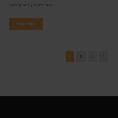
peregrinos y visitantes...
Read More
1
2
3