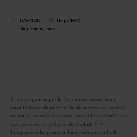
22/07/2026
Harper2000
Blog
,
Madrid
,
Sport
Ruta a caballo y
cata de vinos en la
Sierra de Madrid:
qué esperar
Si me preguntas por la forma más romántica y
reconfortante de pasar el fin de semana en Madrid,
no me lo pensaría dos veces: ¡una ruta a caballo con
cata de vinos en la Sierra de Madrid!
Imagínate cabalgando a dunas sobre un caballo