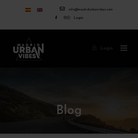
info@madridurbanvibes.com
Login
Login
Category
Blog