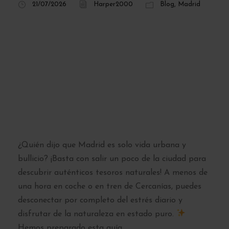
21/07/2026
Harper2000
Blog
,
Madrid
¡Escapa del
asfalto! Las 10
mejores rutas de
senderismo cerca de
Madrid en 2026
¿Quién dijo que Madrid es solo vida urbana y
bullicio? ¡Basta con salir un poco de la ciudad para
descubrir auténticos tesoros naturales! A menos de
una hora en coche o en tren de Cercanías, puedes
desconectar por completo del estrés diario y
disfrutar de la naturaleza en estado puro.
Hemos preparado esta guía...