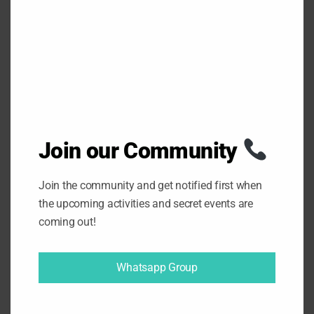
M
O
D
U
L
E
Join our Community
Join the community and get notified first when
the upcoming activities and secret events are
coming out!
22/07/2026
Harper2000
Blog
,
Deportes
,
Madrid
,
Sport
Senderismo y kayak
Whatsapp Group
en un solo día: la