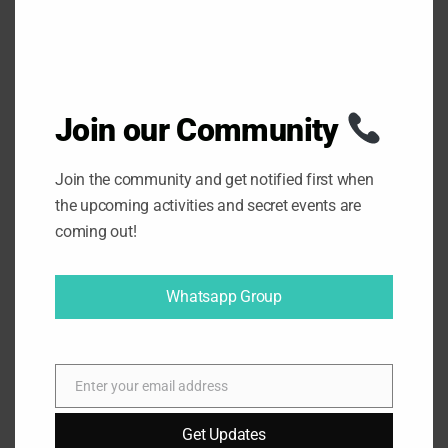
Join our Community
Join the community and get notified first when
Puedes ver más artículos interesantes en
the upcoming activities and secret events are
nuestro
BLOG
coming out!
Encuentranos también en
INSTAGRAM
Whatsapp Group
Enter your email address
E
m
Get Updates
0
SHARES