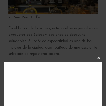
5. Pum Pum Café
En el barrio de Lavapiés, este local se especializa en
productos ecológicos y opciones de desayuno
saludables. Su café de especialidad es uno de los
mejores de la ciudad, acompañado de una excelente
selección de repostería casera.
C
L
Información sobre el lugar:
O
S
E
Direccion:
C. de Tribulete, 6, Centro, 28012 Madrid ·
T
H
I
S
Horario: 09:30–20:00
M
O
D
U
L
E