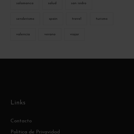
salamanca
salud
san isidro
senderismo
spain
travel
turismo
valencia
verano
viajar
Links
Contacto
Política de Privavidad