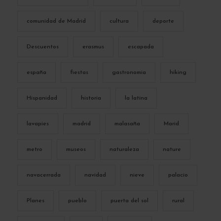
comunidad de Madrid
cultura
deporte
Descuentos
erasmus
escapada
españa
fiestas
gastronomia
hiking
Hispanidad
historia
la latina
lavapies
madrid
malasaña
Marid
metro
museos
naturaleza
nature
navacerrada
navidad
nieve
palacio
Planes
pueblo
puerta del sol
rural