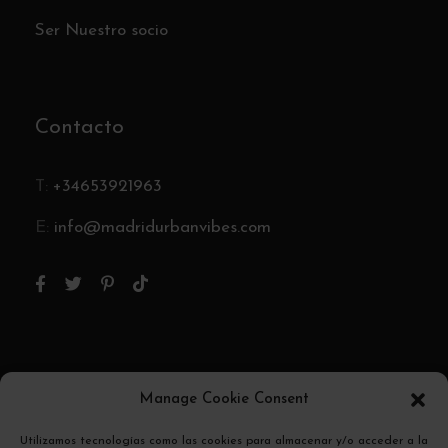
Ser Nuestro socio
Contacto
T:
+34653921963
E:
info@madridurbanvibes.com
Pago Seguro
Manage Cookie Consent
El pago se encripta y se transmite de forma
Utilizamos tecnologías como las cookies para almacenar y/o acceder a la