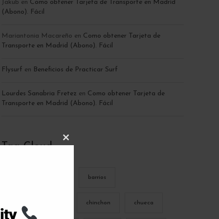
Jakub
en
Como obtener Tarjeta de Transporte en Madrid
(Abono). Fácil
Mariantonia Macareño
en
Como obtener Tarjeta de
Transporte en Madrid (Abono). Fácil
Flysurf
en
Beneficios de Practicar Surf
Lourdes Sanabria Fretez
en
Como obtener Tarjeta de
Transporte en Madrid (Abono). Fácil
C
Tag Cloud
L
O
S
E
T
amigos
arte
barrios
H
I
S
M
buitrago de lozoya
chinchon
chueca
O
ity
D