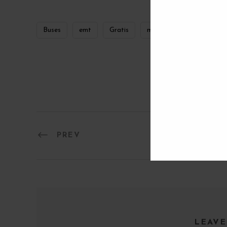
Buses
emt
Gratis
madrid
0
SHARES
PREV
LEAVE