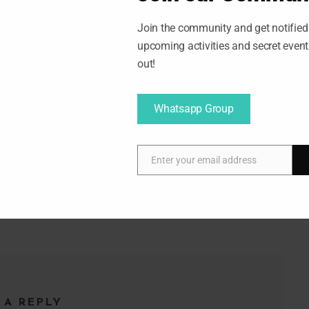
Join the community and get notified 
upcoming activities and secret even
out!
Whatsapp Group
Enter your email address
E
NEXT
m
a
i
l
 A REPLY