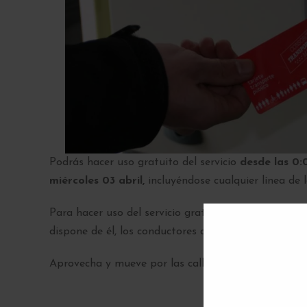
Podrás hacer uso gratuito del servicio
desde las 0:
miércoles 03 abril,
incluyéndose cualquier línea de 
Para hacer uso del servicio gratuito, los viajeros
deb
dispone de él, los conductores de los autobuses facili
Aprovecha y mueve por las calles de Madrid haciend