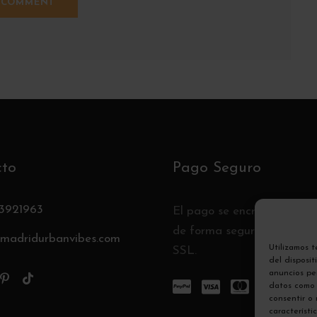
cto
Pago Seguro
3921963
El pago se encripta y se t
de forma segura con un pr
madridurbanvibes.com
Utilizamos 
SSL.
del disposi
anuncios per
datos como 
consentir o
característi