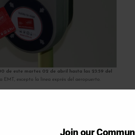
00 de este martes 02 de abril hasta las 23:59 del
la EMT, excepto la línea exprés del aeropuerto.
erán validar su título de transporte
, si alguien no
taran un billete sencillo sin coste.
o uso del servicio de los autobuses de forma gratuita.
Join our Commun