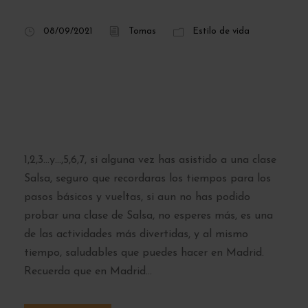
08/09/2021
Tomas
Estilo de vida
Los Beneficios de
Aprender a bailar
Salsa/Bachata
1,2,3…y…,5,6,7, si alguna vez has asistido a una clase
Salsa, seguro que recordaras los tiempos para los
pasos básicos y vueltas, si aun no has podido
probar una clase de Salsa, no esperes más, es una
de las actividades más divertidas, y al mismo
tiempo, saludables que puedes hacer en Madrid.
Recuerda que en Madrid...