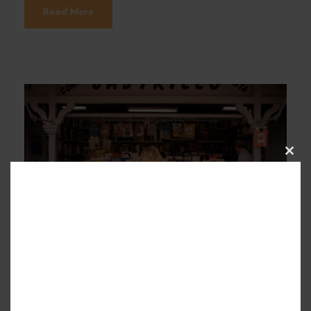
Read More
C
L
O
S
E
T
H
I
S
M
O
D
01/09/2021
Tomas
Blog
,
Madrid
U
L
E
5 bibliotecas