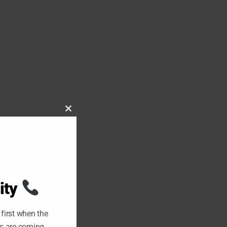
C
L
O
S
E
T
H
I
S
M
O
ity
D
U
L
E
first when the
ts are coming