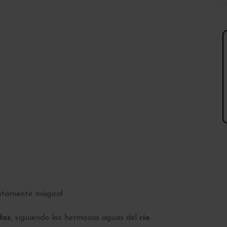
utamente mágica!
das
, siguiendo las hermosas aguas del
río