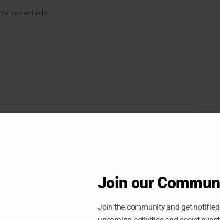
te conectado:
Bus Burguer Plaza Castilla, Madrid:
https://maps.app.goo.gl/QQV4Gm1E52X5hnf29
9:30
Join our Commun
Guía
Join the community and get notified 
Seguro de responsabilidad civil
upcoming activities and secret even