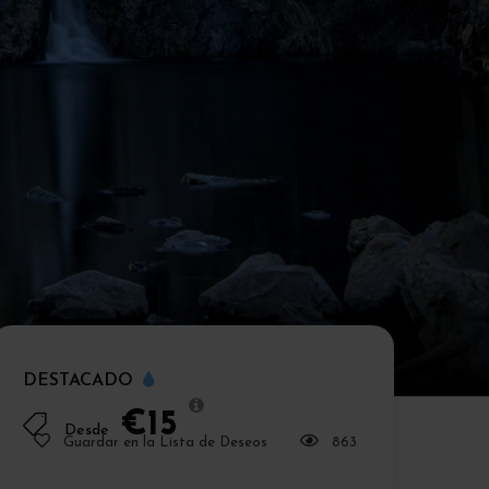
DESTACADO
€15
Desde
Guardar en la Lista de Deseos
863