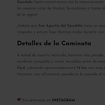
Guadalix
hasta encontrarnos con la impresionante 
las mejores rutas de Madrid, llevándonos a través d
de la región!
¿Sabías que
San Agustín del Guadalix
tiene un pas
visigodos y estuvo bajo dominio árabe durante casi 
Detalles de la Caminata
A mitad de nuestro recorrido, haremos una parada 
excelente compañía y vistas increíbles antes de em
fácil
, cubriendo aproximadamente
12 km
con muy po
Haremos una refrescante parada en la cascada al re
Encuéntranos en
INSTAGRAM