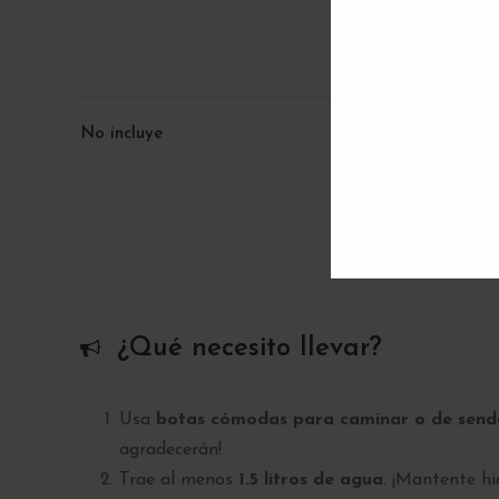
No incluye
¿Qué necesito llevar?
Usa
botas cómodas para caminar o de sender
agradecerán!
Trae al menos
1.5 litros de agua
. ¡Mantente hi