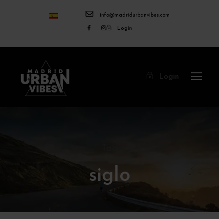
info@madridurbanvibes.com
Login
Login
Tag
siglo