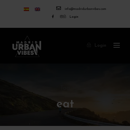
info@madridurbanvibes.com
Login
Login
Tag
eat