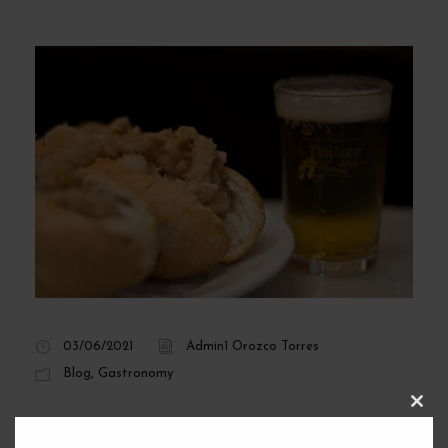
03/06/2021
Admin1 Orozco Torres
Blog
,
Gastronomy
The 8 most typical
C
L
O