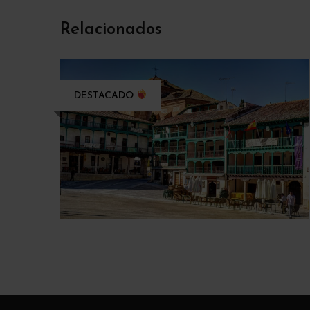
Relacionados
DESTACADO
Chinchón “Pueblo Medieval” &
Bodega de Vino – Sábado 18 de
abril
€26