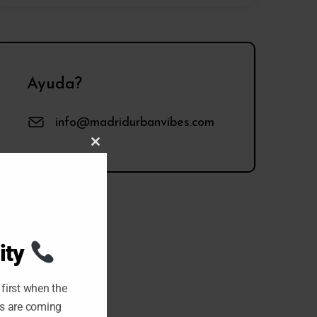
Ayuda?
info@madridurbanvibes.com
C
L
O
S
E
T
H
I
S
M
O
ity
D
U
L
E
first when the
ts are coming