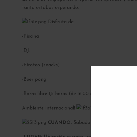
tanto estabas esperando.
Disfruta de:
-Piscina
-DJ.
-Picoteo (snacks)
-Beer pong
-Barra libre 1,5 horas (de 16:00 a 17:30)
Ambiente internacional!
CUANDO:
Sábado 25 de Julio