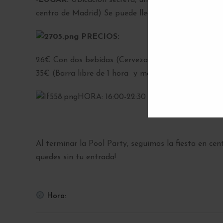
-LUGAR:
Ubicación secreta, una vez reserves tu pla
centro de Madrid) Se puede llegar en coche y tran
PRECIOS:
26€ Con dos bebidas (Cerveza, sangría, refresco)
35€ (Barra libre de 1 hora y media)
HORA: 16:00-22:30
Al terminar la Pool Party, seguimos la fiesta en c
quedes sin tu entrada!
Hora: