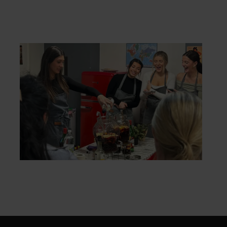
Taller de Quesos y Sangría en el
centro de la ciudad
€28