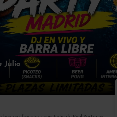
 Julio
dores sexy favoritos y apuntarte a la
Pool Party
que