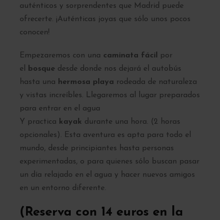
auténticos y sorprendentes que Madrid puede
ofrecerte. ¡Auténticas joyas que sólo unos pocos
conocen!
Empezaremos con una
caminata fácil
por
el
bosque
desde donde nos dejará el autobús
hasta una
hermosa playa
rodeada de naturaleza
y vistas increíbles. Llegaremos al lugar preparados
para entrar en el agua
Y practica
kayak
durante una hora. (2 horas
opcionales). Esta aventura es apta para todo el
mundo, desde principiantes hasta personas
experimentadas, o para quienes sólo buscan pasar
un día relajado en el agua y hacer nuevos amigos
en un entorno diferente.
(Reserva con 14 euros en la