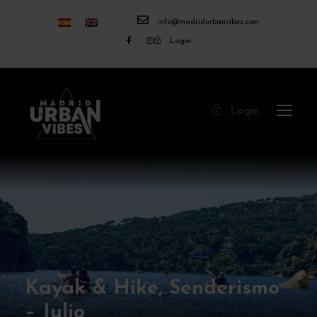
info@madridurbanvibes.com
Login
Login
Kayak & Hike, Senderismo
– Julio