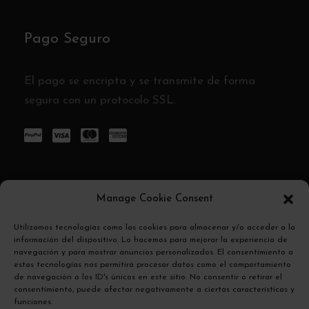
Pago Seguro
El pago se encripta y se transmite de forma
segura con un protocolo SSL.
Manage Cookie Consent
Utilizamos tecnologías como las cookies para almacenar y/o acceder a la
Todos los derechos reservados. Uvibes
información del dispositivo. Lo hacemos para mejorar la experiencia de
Entertainment S.L. Madrid Urban Vibes
navegación y para mostrar anuncios personalizados. El consentimiento a
estas tecnologías nos permitirá procesar datos como el comportamiento
de navegación o los ID's únicos en este sitio. No consentir o retirar el
consentimiento, puede afectar negativamente a ciertas características y
funciones.