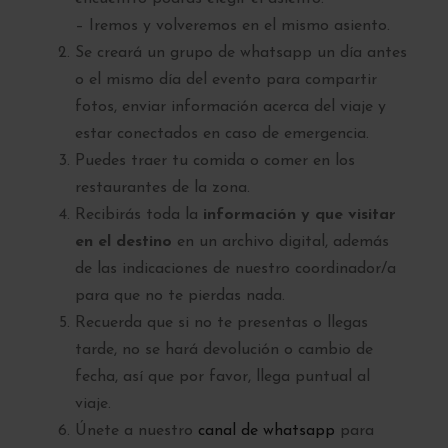
– Iremos y volveremos en el mismo asiento.
Se creará un grupo de whatsapp un día antes
o el mismo día del evento para compartir
fotos, enviar información acerca del viaje y
estar conectados en caso de emergencia.
Puedes traer tu comida o comer en los
restaurantes de la zona.
Recibirás toda la
información y que visitar
en el destino
en un archivo digital, además
de las indicaciones de nuestro coordinador/a
para que no te pierdas nada.
Recuerda que si no te presentas o llegas
tarde, no se hará devolución o cambio de
fecha, así que por favor, llega puntual al
viaje.
Únete a nuestro
canal de whatsapp
para