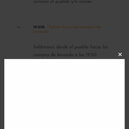
conocer el pueblo y/o comer.
19:20h
Salida hacia los campos de
lavanda
Saldremos desde el pueblo hacia los
campos de lavanda a las 19:20
C
L
aproximadamente. (la hora exacta
O
S
siempre la dirá el guía durante el viaje)
E
T
H
I
S
M
20:40h
Salida hacia Madrid
O
D
U
L
Saldremos desde Brihuega hacia Madrid
E
a las 20:40 aproximadamente.