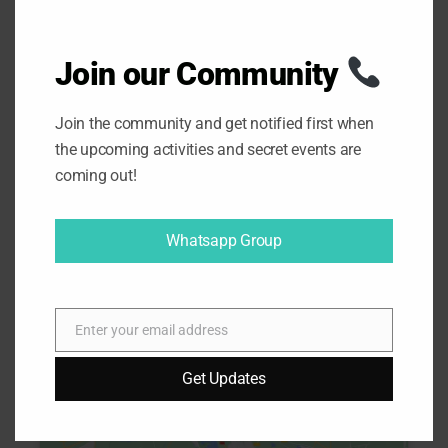
22:00h
Llegada a Madrid aprox.
Join our Community
Join the community and get notified first when
the upcoming activities and secret events are
coming out!
Mapa - Punto de encuentro
Whatsapp Group
Enter your email address
E
m
Get Updates
Haz clic para aceptar cookies de
a
marketing y permitir este contenido
i