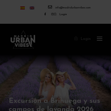
info@madridurbanvibes.com
Login
Login
Excursión a Brihuega y sus
campos de lavanda 2026