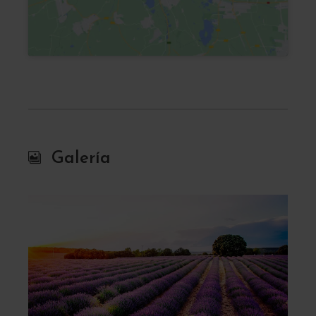
l
Galería