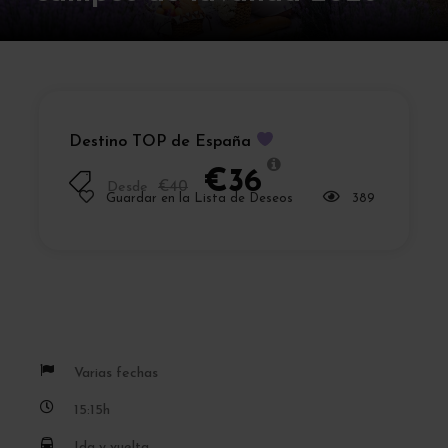
Destino TOP de España
€36
Desde
€40
Guardar en la Lista de Deseos
389
Varias fechas
15:15h
Ida y vuelta