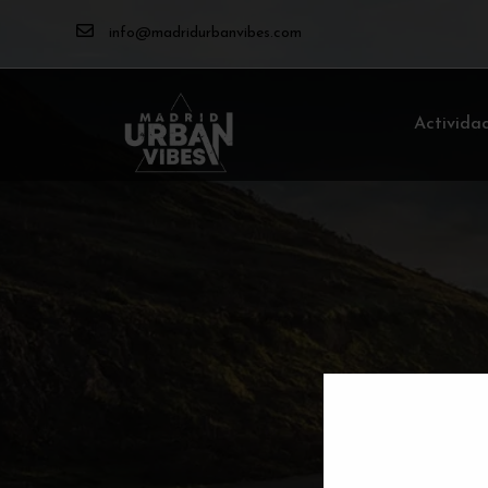
info@madridurbanvibes.com
Activida