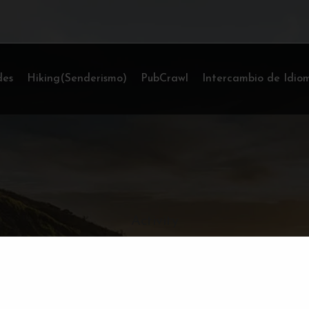
des
Hiking(Senderismo)
PubCrawl
Intercambio de Idio
Activity
Surf