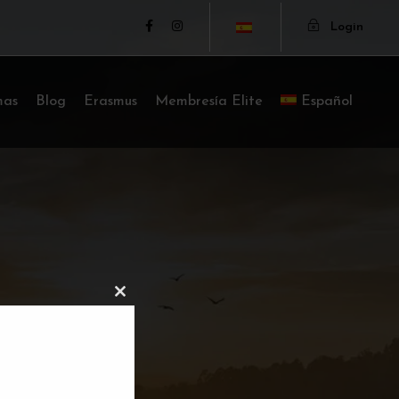
Login
mas
Blog
Erasmus
Membresía Elite
Español
C
L
O
S
E
T
H
I
S