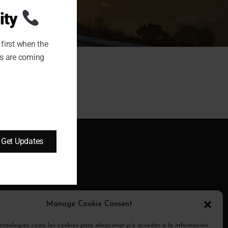
M
O
ity
D
U
L
E
first when the
ts are coming
Get Updates
ransmite
Manage Cookie Consent
otocolo
tecnologías como las cookies para almacenar y/o acceder a la información