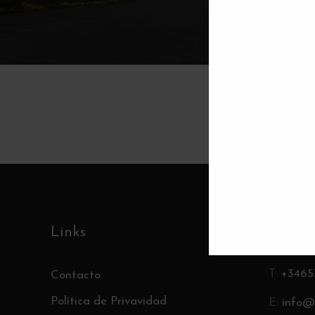
Links
Conta
T:
+3465
Contacto
Política de Privavidad
E:
info@