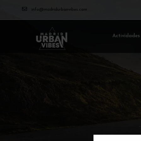
info@madridurbanvibes.com
Actividades