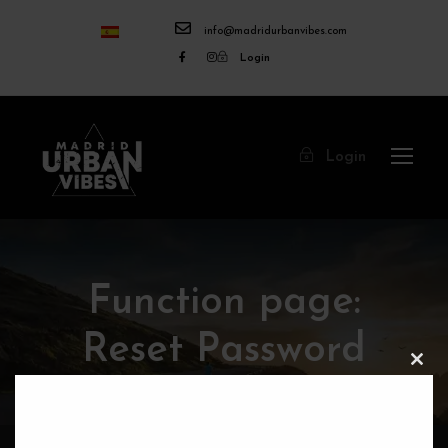
info@madridurbanvibes.com
Login
Login
Function page:
Reset Password
C
L
O
S
E
T