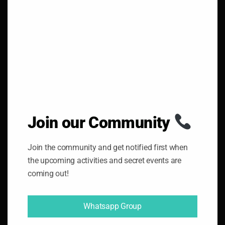
H
I
S
M
O
D
U
L
E
Links
Contacto
Política de Privavidad
Join our Community
Ser Nuestro socio
Join the community and get notified first when
the upcoming activities and secret events are
coming out!
Contacto
Whatsapp Group
T:
+34653921963