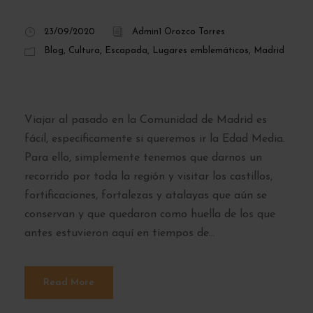
23/09/2020
Admin1 Orozco Torres
Blog
,
Cultura
,
Escapada
,
Lugares emblemáticos
,
Madrid
Castillos de Madrid
Viajar al pasado en la Comunidad de Madrid es
fácil, específicamente si queremos ir la Edad Media.
Para ello, simplemente tenemos que darnos un
recorrido por toda la región y visitar los castillos,
fortificaciones, fortalezas y atalayas que aún se
conservan y que quedaron como huella de los que
antes estuvieron aquí en tiempos de...
Read More