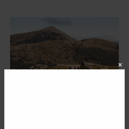
C
L
O
S
E
T
H
I
S
M
22/09/2020
Admin1 Orozco Torres
O
D
Blog
,
Escapada
,
Montañas
,
Naturaleza
,
Senderismo
U
L
Beneficios de Hacer
E