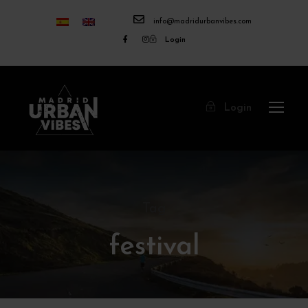
info@madridurbanvibes.com
Login
Login
Tag
festival