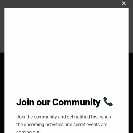
C
L
O
S
E
T
H
I
S
M
O
D
U
L
E
Links
Join our Community
Contacto
Join the community and get notified first when
the upcoming activities and secret events are
Política de Privavidad
coming out!